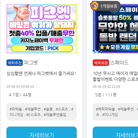
1억원보증
피그벳
스페이드
베픽추천
베픽보증
심심할땐 언제나 피그벳에서 즐기세요!
10년 무사고 메이저 매
돌발이벤트 다양한 스포
25-06-03 03:04:14
25-06-03 02:22:09
4.7점 / 44명
5점 / 111명
#파워볼
,
#에볼루션
,
#슬롯
,
#스포츠
,
#
#베픽파워볼
,
#에볼루션
,
미니게임
,
#E스포츠
,
#레볼루션홀덤
츠
,
#미니게임
자세히보기
자세히보