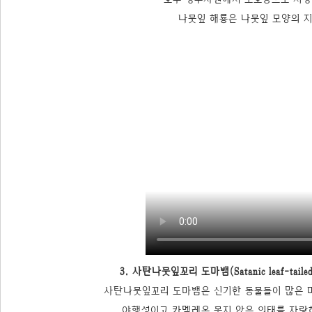
나뭇잎 해룡은 나뭇잎 모양의 
3. 사탄나뭇잎꼬리 도마뱀(Satanic leaf-tailed ge
사탄나뭇잎꼬리 도마뱀은 신기한 동물들이 많은 
야행성이고 카멜레온 못지 않은 의태를 자랑해