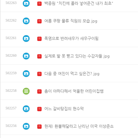
백종원 "치킨에 콜라 넣어준건 내가 최초"
502263
N
여름 쿠팡 물류 직원의 모습.jpg
502262
N
폭염으로 반려새우가 새우구이됨
502261
N
실제로 발 못 뻗고 있다는 수감자들.jpg
502260
N
다음 중 여친이 먹고 싶은건?.jpg
502259
N
춤이 야하다해서 억울한 어린이집쌤
502258
N
어느 갈비탕집의 현수막
502257
N
현재) 환불해달라고 난리난 미국 이상준쇼
502256
N