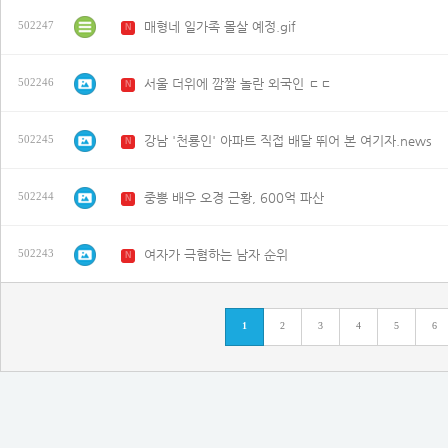
매형네 일가족 몰살 예정.gif
502247
N
서울 더위에 깜짤 놀란 외국인 ㄷㄷ
502246
N
강남 '천룡인' 아파트 직접 배달 뛰어 본 여기자.news
502245
N
중뽕 배우 오경 근황, 600억 파산
502244
N
여자가 극혐하는 남자 순위
502243
N
1
2
3
4
5
6