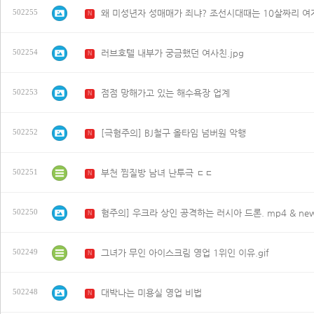
502255
N
러브호텔 내부가 궁금했던 여사친.jpg
502254
N
점점 망해가고 있는 해수욕장 업계
502253
N
[극혐주의] BJ철구 올타임 넘버원 악행
502252
N
부천 찜질방 남녀 난투극 ㄷㄷ
502251
N
혐주의] 우크라 상인 공격하는 러시아 드론. mp4 & ne
502250
N
그녀가 무인 아이스크림 영업 1위인 이유.gif
502249
N
대박나는 미용실 영업 비법
502248
N