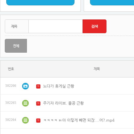
전체
번호
제목
노다가 휴게실 근황
502266
N
주기자 라이브. 올공 근황
502265
N
ㅋㅋㅋㅋ ㅄ아 이렇게 빼면 되잖....어?.mp4
502264
N