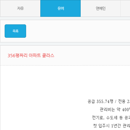
자유
유머
연예인
목록
356평짜리 아파트 클라스
공급 355.74평 / 전용 
관리비는 약 40
전기료, 수도세 등 공
첫 입주시 1년간 관