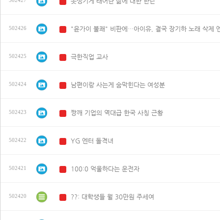
못생기게 태어난 삶에 대한 한탄
502427
N
"윤가이 불쾌" 비판에…아이유, 결국 장기하 노래 삭제 
502426
N
극한직업 교사
502425
N
남편이랑 사는게 숨막힌다는 여성분
502424
N
짱깨 기업의 역대급 한국 사칭 근황
502423
N
YG 엔터 돌격녀
502422
N
100:0 억울하다는 운전자
502421
N
??: 대학생들 월 30만원 주세여
502420
N