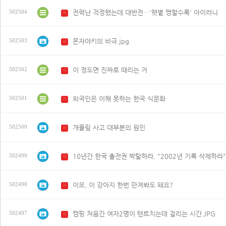
전력난 걱정했는데 대반전…'햇볕 쨍할수록' 아이러니
502504
N
몬자야키의 비극.jpg
502503
N
이 정도면 진짜로 때리는 거
502502
N
외국인은 이해 못하는 한국 식문화
502501
N
개물림 사고 대부분의 원인
502500
N
502499
N
이모, 이 강아지 한번 만져봐도 돼요?
502498
N
캠핑 처음간 여자2명이 텐트치는데 걸리는 시간.JPG
502497
N