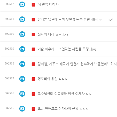
AI 번역 대참사
502512
N
필터빨 댓글에 긁혀 무보정 원본 올린 48세 누나.mp4
502511
N
신사의 나라 영국.jpg
502510
N
기술 배우라고 조언하는 사람들 특징..jpg
502509
N
502508
N
영포티의 위엄 ㄷㄷㄷ
502507
N
교수님한테 성폭행을 당한 여제자 ㄷㄷ
502506
N
요즘 연애프로 여자나이 근황 ㄷㄷㄷ
502505
N