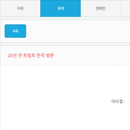
자유
유머
연예인
목록
20년 전 트럼프 한국 방문
머리결~