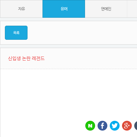
자유
유머
연예인
목록
신입생 논란 레전드