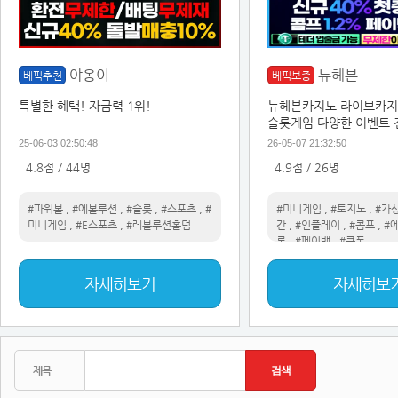
야옹이
뉴헤븐
베픽추천
베픽보증
특별한 혜택! 자금력 1위!
뉴헤븐카지노 라이브카지
슬롯게임 다양한 이벤트 진
충·페이백 혜택과 빠른충
25-06-03 02:50:48
26-05-07 21:32:50
지원
4.8점 / 44명
4.9점 / 26명
#파워볼
,
#에볼루션
,
#슬롯
,
#스포츠
,
#
#미니게임
,
#토지노
,
#가
미니게임
,
#E스포츠
,
#레볼루션홀덤
간
,
#인플레이
,
#콤프
,
#
롯
,
#페이백
,
#쿠폰
자세히보기
자세히보