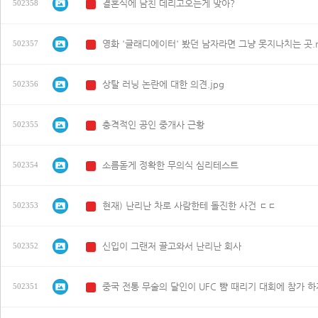
결혼식에 남친 데리고오는게 맞아?
502358
N
영화 '글래디에이터' 봤던 남자라면 그냥 못지나치는 곳.
502357
N
상탈 러닝 논란에 대한 의견.jpg
502356
N
충격적인 공인 중개사 근황
502355
N
소름돋게 정확한 무의식 심리테스트
502354
N
현재) 난리난 차로 사람한테 돌진한 사건 ㄷㄷ
502353
N
신입이 그랜저 끌고와서 난리난 회사
502352
N
502351
N