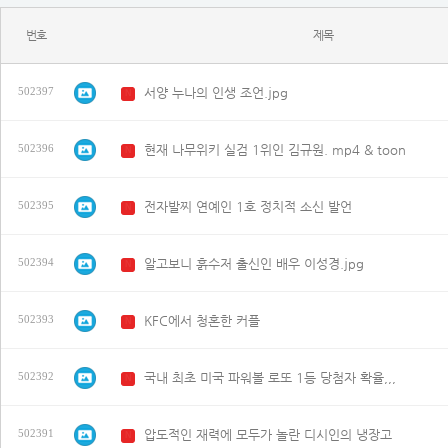
번호
제목
서양 누나의 인생 조언.jpg
502397
N
현재 나무위키 실검 1위인 김규원. mp4 & toon
502396
N
전자발찌 연예인 1호 정치적 소신 발언
502395
N
알고보니 흙수저 출신인 배우 이성경.jpg
502394
N
KFC에서 청혼한 커플
502393
N
국내 최초 미국 파워볼 로또 1등 당첨자 확율,,,
502392
N
압도적인 재력에 모두가 놀란 디시인의 냉장고
502391
N