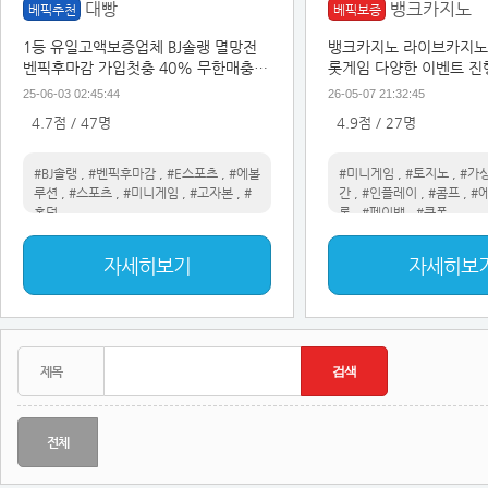
대빵
뱅크카지노
베픽추천
베픽보증
1등 유일고액보증업체 BJ솔랭 멸망전
뱅크카지노 라이브카지노
벤픽후마감 가입첫충 40% 무한매충이
롯게임 다양한 이벤트 진행
벤트
재충·페이백·콤프 지급 
25-06-03 02:45:44
26-05-07 21:32:45
무제한환전 지원
4.7점 / 47명
4.9점 / 27명
#BJ솔랭
,
#벤픽후마감
,
#E스포츠
,
#에볼
#미니게임
,
#토지노
,
#가
루션
,
#스포츠
,
#미니게임
,
#고자본
,
#
간
,
#인플레이
,
#콤프
,
#
홀덤
롯
,
#페이백
,
#쿠폰
자세히보기
자세히보
전체