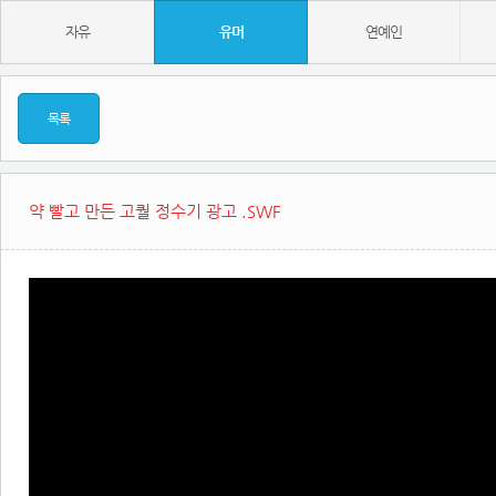
자유
유머
연예인
목록
약 빨고 만든 고퀄 정수기 광고 .SWF