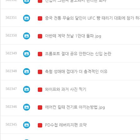
신입이 그랜저 끌고와서 난리난 회사
N
502351
N
아반떼 계약 첫날 1만대 돌파.jpg
502350
N
프롬포트 절대 공유 안한다는 신입 논란
502349
N
축협 성매매 접대가 더 충격적인 이유
502348
N
와이프와 과거 사진 찍기
502347
N
에어컨 킬때 전기료 아끼는방법.jpg
502346
N
PD수첩 레버리지편 요약
502345
N