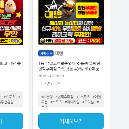
대빵
베픽추천
최고 배당 놀
1등 유일고액보증업체 BJ솔랭 멸망전
벤픽후마감 가입첫충 40% 무한매충이
벤트
25-06-03 02:45:44
4.7점 / 47명
롯
,
#스포츠
,
#
#BJ솔랭
,
#벤픽후마감
,
#E스포츠
,
#에볼
볼루션홀덤
루션
,
#스포츠
,
#미니게임
,
#고자본
,
#
홀덤
기
자세히보기