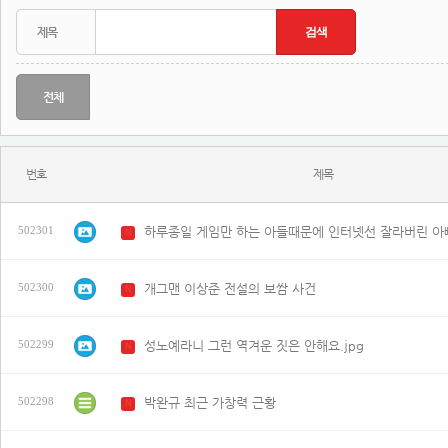
전체
번호
제목
하루종일 게임만 하는 아들때문에 인터넷선 잘라버린 아
502301
N
개그맨 이상준 전설의 보쌈 사건
502300
N
성노예라니 그런 역겨운 짓은 안해요.jpg
502299
N
박완규 최근 가창력 근황
502298
N