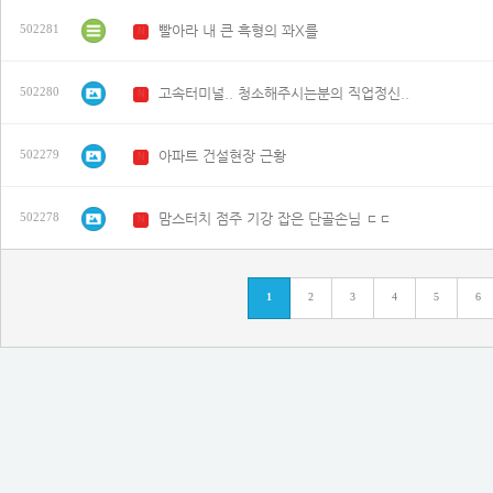
빨아라 내 큰 흑형의 꽈X를
502281
N
고속터미널.. 청소해주시는분의 직업정신..
502280
N
아파트 건설현장 근황
502279
N
맘스터치 점주 기강 잡은 단골손님 ㄷㄷ
502278
N
1
2
3
4
5
6