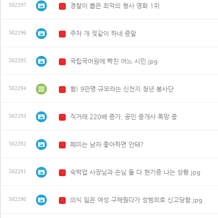
경찰이 뽑은 최악의 형사 영화 1위
502297
N
주차 개 젖같이 하네 증말
502296
N
국립국어원에 빡친 어느 시민.jpg
502295
N
혐) 9만명 규모라는 신천지 청년 봉사단
502294
N
직거래 220배 증가, 공인 중개사 폭망 중
502293
N
페미는 남자 좋아하면 안돼?
502292
N
숙박업 사장님과 손님 둘 다 현기증 나는 상황.jpg
502291
N
의식 잃은 여성 구해줬다가 성범죄로 신고당함.jpg
502290
N