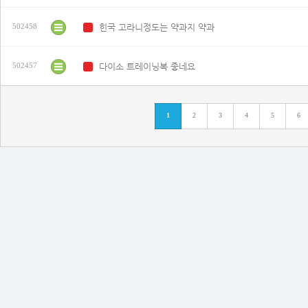
l
e
힌국 고라니정도는 약과지 약과
502458
N
v
e
다이소 트레이닝복 좋네요
502457
N
l
u
s
1
2
3
4
5
6
e
o
v
e
r
l
a
n
d