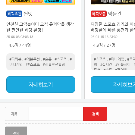
s
c
썬벳
박물관
베픽추천
베픽보증
r
안전한 고액놀이터 오직 유저만을 생각
다양한 스포츠 경기와 이
i
한 편안한 베팅 환경!
배당률에 빠른 충전과 한
b
25-06-03 03:03:13
26-04-15 16:23:32
e
4.6점 / 44명
4.9점 / 27명
w
#파워볼
,
#에볼루션
,
#슬롯
,
#스포츠
,
#
#스포츠
,
#미니게임
,
#토
r
미니게임
,
#E스포츠
,
#레볼루션홀덤
임
,
#실시간
,
#인플레이
,
o
루션
,
#슬롯
,
#페이백
n
자세히보기
자세히보
g
p
r
o
j
e
전체