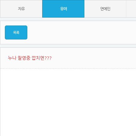
자유
유머
연예인
목록
누나 찰영중 깝치면???