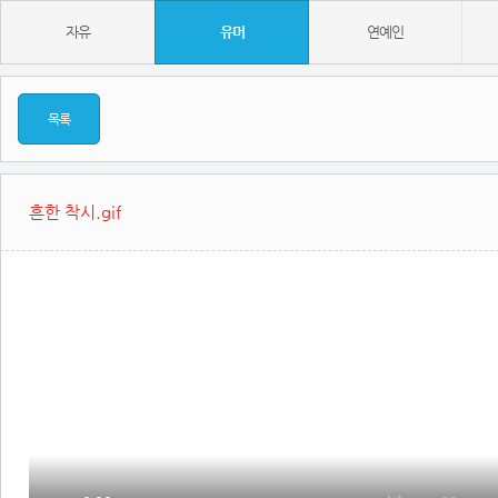
자유
유머
연예인
목록
흔한 착시.gif