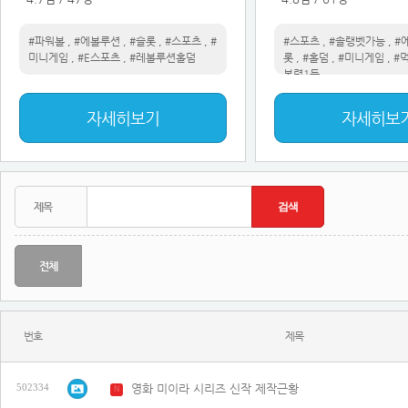
#파워볼
,
#에볼루션
,
#슬롯
,
#스포츠
,
#
#스포츠
,
#솔랭벳가능
,
#
미니게임
,
#E스포츠
,
#레볼루션홀덤
롯
,
#홀덤
,
#미니게임
,
#
본력1등
자세히보기
자세히보
전체
번호
제목
영화 미이라 시리즈 신작 제작근황
502334
N