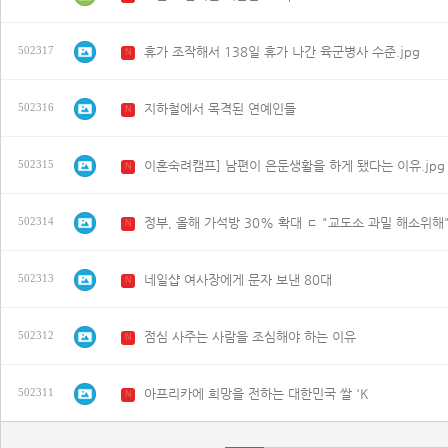
휴가 조작해서 138일 휴가 나간 육군병사 수준.jpg
502317
N
지하철에서 목격된 연예인들
502316
N
이혼숙려캠프] 남편이 은둔생활을 하게 됐다는 이유.jpg
502315
N
정부, 올해 가석방 30% 확대 ㄷ "교도소 과밀 해소위해
502314
N
네일샵 여사장에게 문자 보낸 80대
502313
N
점심 사주는 사람을 조심해야 하는 이유
502312
N
아프리카에 희망을 전하는 대한민국 쌀 'K
502311
N