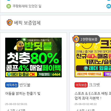
쿠팡화재때 있었던 일
베픽 보증업체
2천만원보증
반딧불
크크벳
베픽추천
베픽보증
어둠을 밝히는 한줄기 빛
스포츠 & E스포츠 배팅 
업계 최대 자본력 !
25-06-03 02:56:01
25-06-03 02:48:22
4.7점 / 47명
4.8점 / 61명