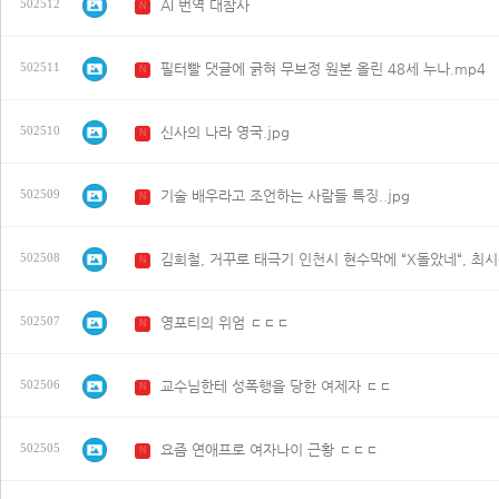
AI 번역 대참사
502512
N
필터빨 댓글에 긁혀 무보정 원본 올린 48세 누나.mp4
502511
N
신사의 나라 영국.jpg
502510
N
기술 배우라고 조언하는 사람들 특징..jpg
502509
N
502508
N
영포티의 위엄 ㄷㄷㄷ
502507
N
교수님한테 성폭행을 당한 여제자 ㄷㄷ
502506
N
요즘 연애프로 여자나이 근황 ㄷㄷㄷ
502505
N