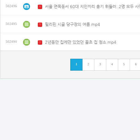
서울 면목동서 60대 지인끼리 흉기 휘둘러..2명 모두 사
502496
N
필리핀 시골 당구장의 여름.mp4
502495
N
2년동안 집에만 있었던 꼴초 집 청소.mp4
502494
N
1
2
3
4
5
6