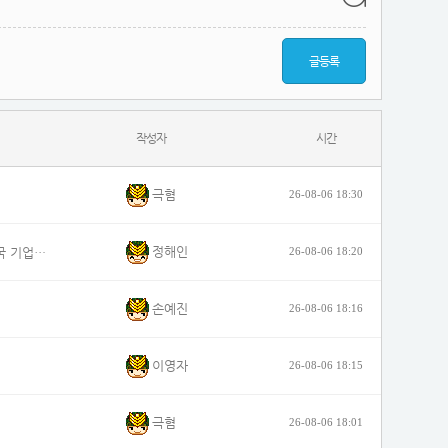
글등록
작성자
시간
극혐
26-08-06 18:30
정해인
"한국 물, 화장실 물 같아…안 줘도 됨"/日 지진 피해 한국 기업 지원
26-08-06 18:20
손예진
26-08-06 18:16
이영자
26-08-06 18:15
극혐
26-08-06 18:01