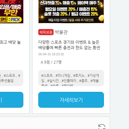
박물관
베픽보증
최고 배당 놀
다양한 스포츠 경기와 이벤트 & 높은
배당률에 빠른 충전과 한도 없는 환전
26-04-15 16:23:32
4.9점 / 27명
롯
,
#스포츠
,
#
#스포츠
,
#미니게임
,
#토지노
,
#가상게
볼루션홀덤
임
,
#실시간
,
#인플레이
,
#콤프
,
#에볼
루션
,
#슬롯
,
#페이백
기
자세히보기