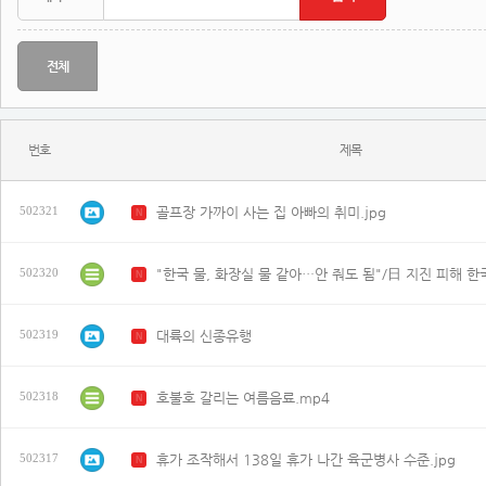
전체
번호
제목
골프장 가까이 사는 집 아빠의 취미.jpg
502321
N
502320
N
대륙의 신종유행
502319
N
호불호 갈리는 여름음료.mp4
502318
N
휴가 조작해서 138일 휴가 나간 육군병사 수준.jpg
502317
N