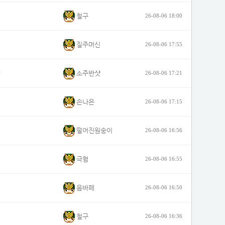
철구
26-08-06 18:00
질주머신
26-08-06 17:55
소주반샷
"
26-08-06 17:21
손나은
26-08-06 17:15
떨어진원숭이
26-08-06 16:56
극혐
26-08-06 16:55
음바페
26-08-06 16:50
철구
26-08-06 16:36