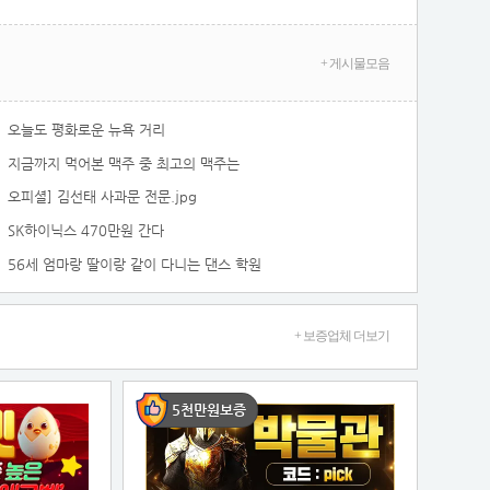
+ 게시물모음
오늘도 평화로운 뉴욕 거리
지금까지 먹어본 맥주 중 최고의 맥주는
오피셜] 김선태 사과문 전문.jpg
SK하이닉스 470만원 간다
56세 엄마랑 딸이랑 같이 다니는 댄스 학원
+ 보증업체 더보기
5천만원보증