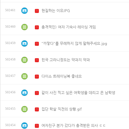
현질하는 이유JPG
502461
N
충격적인) 여자 기숙사 레이싱 게임
502460
N
"까맣다"를 무례하지 않게 말해주세요.jpg
502459
N
힌국 고라니정도는 약과지 약과
502458
N
다이소 트레이닝복 좋네요
502457
N
같이 사진 찍고 싶은 여학생을 데리고 온 남학생
502456
N
집단 학살 직전의 상황.gif
502455
N
여자친구 본가 갔다가 충격받은 의사 ㄷㄷ
502454
N