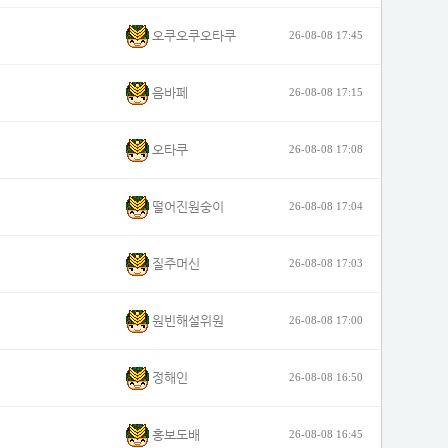
오쿠오쿠오타쿠
26-08-08 17:45
음바페
26-08-08 17:15
오타쿠
26-08-08 17:08
떨어진원숭이
26-08-08 17:04
질주머신
26-08-08 17:03
원빈해설위원
26-08-08 17:00
정해인
26-08-08 16:50
홍보도배
26-08-08 16:45