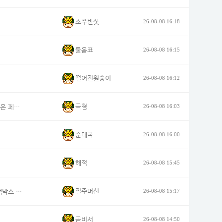
소주반샷
26-08-08 16:18
물음표
26-08-08 16:15
떨어진원숭이
26-08-08 16:12
극혐
“차 진입 불편해서”…인천 부평감리교회, 도로 중앙선 ‘검은 페인트’로
26-08-08 16:03
순대국
26-08-08 16:00
해적
26-08-08 15:45
질주머신
4살·6살 딸 태우고 음주운전하다 사망사고 낸 엄마…블랙박스 공개.new
26-08-08 15:17
곰비서
26-08-08 14:50