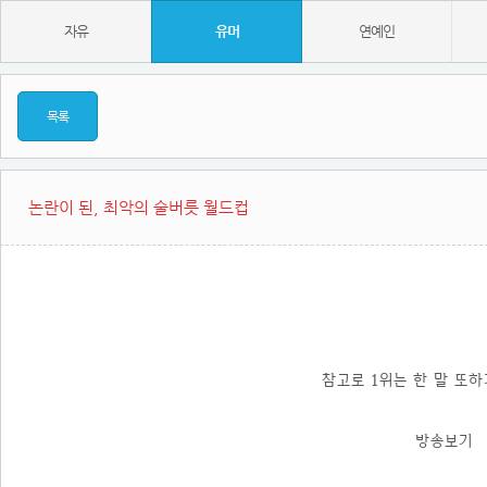
자유
유머
연예인
목록
논란이 된, 최악의 술버릇 월드컵
참고로 1위는 한 말 또하
방송보기