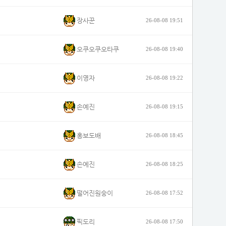
장사꾼
26-08-08 19:51
오쿠오쿠오타쿠
26-08-08 19:40
이영자
26-08-08 19:22
손예진
26-08-08 19:15
홍보도배
26-08-08 18:45
손예진
26-08-08 18:25
떨어진원숭이
26-08-08 17:52
픽도리
26-08-08 17:50