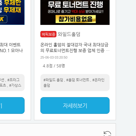
와일드홀덤
베픽보증
 최대 이벤트
온라인 홀덤의 절대강자 국내 최대상금
NO.1 모아나
의 무료토너먼트진행 보증 업체 인증 사
이트
25-06-03 03:20:50
4.8점 / 58명
루션
,
#프라그
#와일드 홀덤
,
#홀덤 토너먼트
,
#온라인
스포츠
,
#가상스
홀덤
기
자세히보기