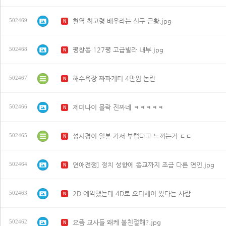
현역 최고령 배우라는 신구 근황.jpg
502469
N
평창동 127평 고급빌라 내부.jpg
502468
N
해수욕장 짜파게티 4만원 논란
502467
N
제미나이 몰락 진짜네 ㅋㅋㅋㅋㅋ
502466
N
성시경이 일본 가서 부럽다고 느끼는거 ㄷㄷ
502465
N
연애전쟁] 정치 성향에 종교까지 조금 다른 연인.jpg
502464
N
2D 예약했는데 4D로 오디세이 봤다는 사람
502463
N
요즘 교사들 왜케 불친절해?.jpg
502462
N