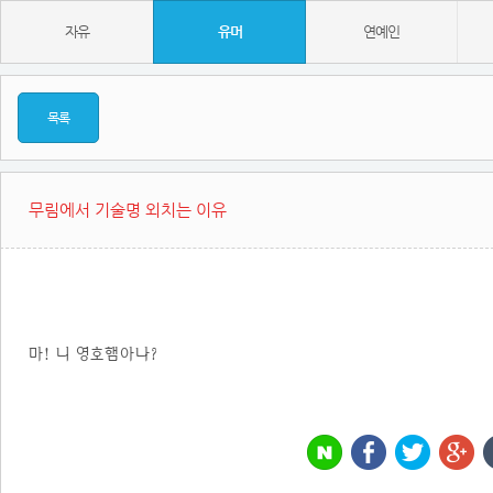
자유
유머
연예인
목록
무림에서 기술명 외치는 이유
마! 니 영호햄아나?