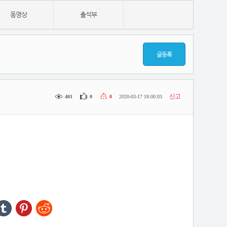
동영상
출석부
-
글등록
신고
401
0
0
2020-03-17 18:00:03