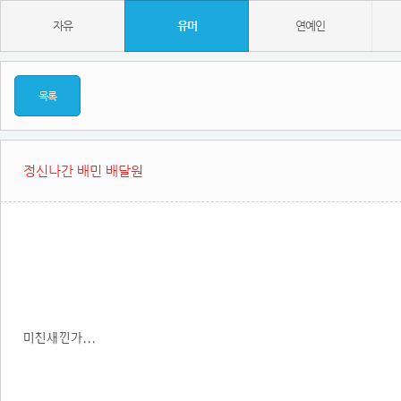
자유
유머
연예인
목록
정신나간 배민 배달원
미친새낀가...