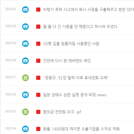
비행기 추락 사고에서 회사 사장을 구출해주고 받은 대가
502521
N
딸 둘 다 간 기증을 안 해준다고 하시며 우셨다.
502520
N
50평 집을 원룸처럼 사용중인 사람
502519
N
간만에 다시 본 에버랜드 베인
502518
N
"정몽규, 32강 탈락 이후 휴대전화 교체"
502517
N
일본 성매수 심판 실명 공개 파장.news
502516
N
합의금 천만원 요구..gif
502515
N
환율 1400원대 깨지면 수출기업들 수익성 악화
502514
N