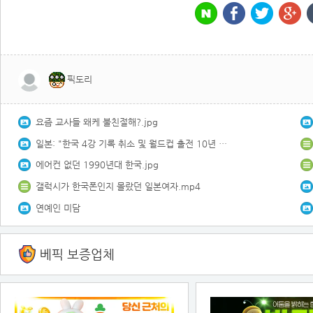
픽도리
요즘 교사들 왜케 불친절해?.jpg
일본: "한국 4강 기록 취소 및 월드컵 출전 10년 박탈"
에어컨 없던 1990년대 한국.jpg
갤럭시가 한국폰인지 몰랐던 일본여자.mp4
연예인 미담
베픽 보증업체