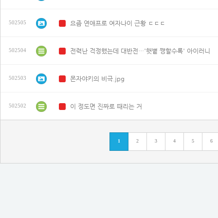
요즘 연애프로 여자나이 근황 ㄷㄷㄷ
502505
N
전력난 걱정했는데 대반전…'햇볕 쨍할수록' 아이러니
502504
N
몬자야키의 비극.jpg
502503
N
이 정도면 진짜로 때리는 거
502502
N
1
2
3
4
5
6