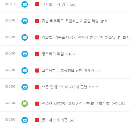
신사의 나라 영국.jpg
502510
N
기술 배우라고 조언하는 사람들 특징..jpg
502509
N
502508
N
영포티의 위엄 ㄷㄷㄷ
502507
N
교수님한테 성폭행을 당한 여제자 ㄷㄷ
502506
N
요즘 연애프로 여자나이 근황 ㄷㄷㄷ
502505
N
전력난 걱정했는데 대반전…'햇볕 쨍할수록' 아이러니
502504
N
몬자야키의 비극.jpg
502503
N