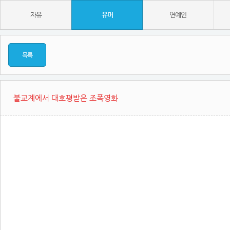
자유
유머
연예인
목록
불교계에서 대호평받은 조폭영화