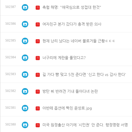
축협 해명: "애국심으로 성접대 한것"
502387
N
여자친구 본가 갔다가 충격 받은 의사
502386
N
현재 난리 났다는 네이버 블로거들 근황ㄷㄷㄷ
502385
N
너구리에 계란을 풀었다고?
502384
N
길 가다 뺨 맞고 5천 준다면 '신고 한다 vs 감사 한다'
502383
N
방탄 뷔 반려견 기내 돌아다녀 논란
502382
N
아반떼 옵션에 빡친 윤성로.jpg
502381
N
미국 원정출산 아기에 `시민권` 안 준다. 행정명령 서명
502380
N