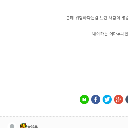
근데 위험하다는걸 느낀 사람이 병
내야하는 어마무시한
물음표