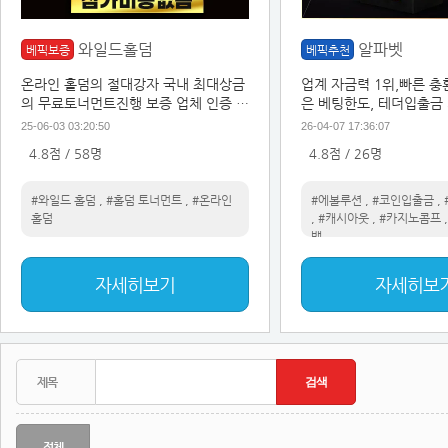
와일드홀덤
알파벳
베픽보증
베픽추천
온라인 홀덤의 절대강자 국내 최대상금
업계 자금력 1위,빠른 충
의 무료토너먼트진행 보증 업체 인증 사
은 베팅한도, 테더입출금
이트
실시간 베팅 캐시아웃가
25-06-03 03:20:50
26-04-07 17:36:07
4.8점 / 58명
4.8점 / 26명
#와일드 홀덤
,
#홀덤 토너먼트
,
#온라인
#에볼루션
,
#코인입출금
,
홀덤
,
#캐시아웃
,
#카지노콤프
백
자세히보기
자세히보
전체