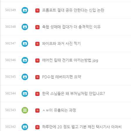
프롬포트 절대 공유 안한다는 신입 논란
502349
N
축협 성매매 접대가 더 충격적인 이유
502348
N
와이프와 과거 사진 찍기
502347
N
에어컨 킬때 전기료 아끼는방법.jpg
502346
N
PD수첩 레버리지편 요약
502345
N
한국 스님들은 왜 부처님처럼 안입나요?
502344
N
ㅅㅂ이 유출되는 과정
502343
N
하루만에 20 정도 벌고 기분 째진 택시기사 아저씨
502342
N