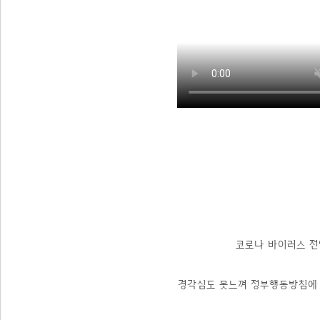
코로나 바이러스 
경각심도 못느껴 정부행동방침에