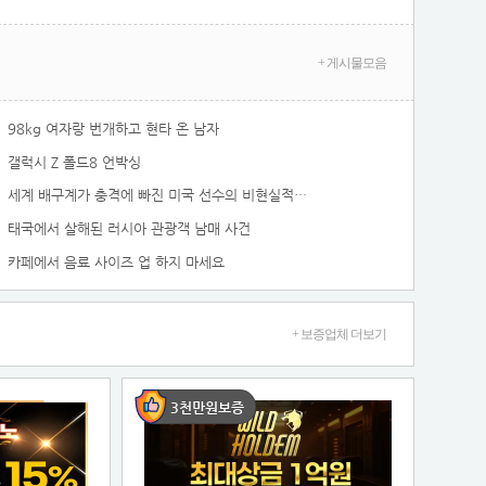
+ 게시물모음
98kg 여자랑 번개하고 현타 온 남자
갤럭시 Z 폴드8 언박싱
세계 배구계가 충격에 빠진 미국 선수의 비현실적인 점프력. mp4 & j
태국에서 살해된 러시아 관광객 남매 사건
카페에서 음료 사이즈 업 하지 마세요
+ 보증업체 더보기
3천만원보증