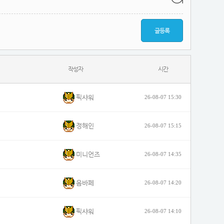
글등록
작성자
시간
픽샤워
26-08-07 15:30
정해인
26-08-07 15:15
미니언즈
26-08-07 14:35
음바페
26-08-07 14:20
픽샤워
26-08-07 14:10