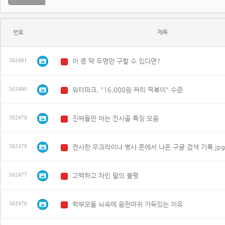
번호
제목
이 중 딱 두명만 구할 수 있다면?
502481
N
워터파크, "16,000원 짜리 떡볶이" 수준
502480
N
진짜들만 아는 찐시골 특징 모음
502479
N
전사한 우크라이나 병사 폰에서 나온 구글 검색 기록.jpg
502478
N
고백하고 차인 딸의 불평
502477
N
학부모들 뇌속에 음란마귀 가득있는 이유
502476
N