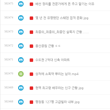
배선 정리를 전문가에게 돈 주고 맡기는 이유
502475
N
몇 년 전 유명했던 스웨덴 접객 문화.jpg
502474
N
최종의_최종의_최종인 살목지 근황.......
502473
N
용산공원 근황 ㄷㄷ
502472
N
수도권 2억대 신축 아파트
502471
N
상처에 소독약 뿌리는 남자.mp4
502470
N
현역 최고령 배우라는 신구 근황.jpg
502469
N
평창동 127평 고급빌라 내부.jpg
502468
N