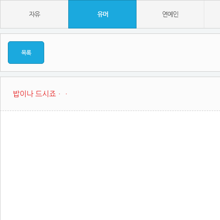
자유
유머
연예인
목록
밥이나 드시죠ㆍㆍ