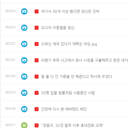
여기서 30개 이상 봤다면 당신은 진짜
502524
N
드디어 이중열돔 청산...
502523
N
수락산 계곡 갔다가 개빡친 여성.jpg
502522
N
비행기 추락 사고에서 회사 사장을 구출해주고 받은 대가
502521
N
딸 둘 다 간 기증을 안 해준다고 하시며 우셨다.
502520
N
50평 집을 원룸처럼 사용중인 사람
502519
N
간만에 다시 본 에버랜드 베인
502518
N
"정몽규, 32강 탈락 이후 휴대전화 교체"
502517
N