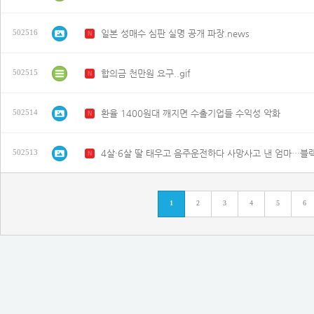
일본 성매수 심판 실명 공개 파장.news
502516
N
합의금 천만원 요구..gif
502515
N
환율 1400원대 깨지면 수출기업들 수익성 악화
502514
N
502513
N
1
2
3
4
5
6