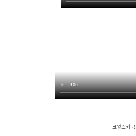
코왈스키~!