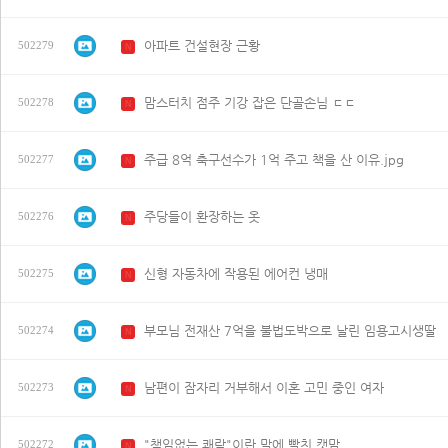
아파트 건설현장 근황
502279
N
맘스터치 점주 기강 잡은 단골손님 ㄷㄷ
502278
N
주급 8억 축구선수가 1억 주고 책을 산 이유.jpg
502277
N
주당들이 환장하는 옷
502276
N
신형 자동차에 작용된 에어컨 냉매
502275
N
부모님 전재산 7억을 불법도박으로 날린 임용고시생딸
502274
N
남편이 잠자리 거부해서 이혼 고민 중인 여자
502273
N
"책임없는 쾌락"이란 말에 빡친 캣맘
502272
N