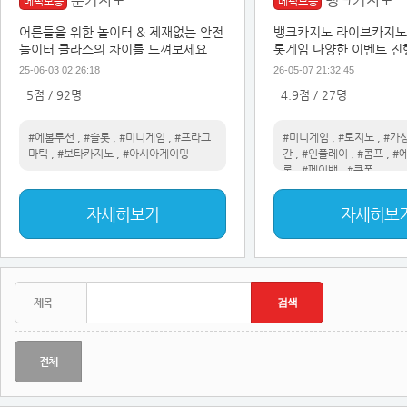
문카지노
뱅크카지노
베픽보증
베픽보증
어른들을 위한 놀이터 & 제재없는 안전
뱅크카지노 라이브카지노
놀이터 클라스의 차이를 느껴보세요
롯게임 다양한 이벤트 진행
재충·페이백·콤프 지급 
25-06-03 02:26:18
26-05-07 21:32:45
무제한환전 지원
5점 / 92명
4.9점 / 27명
#에볼루션
,
#슬롯
,
#미니게임
,
#프라그
#미니게임
,
#토지노
,
#가
마틱
,
#보타카지노
,
#아시아게이밍
간
,
#인플레이
,
#콤프
,
#
롯
,
#페이백
,
#쿠폰
자세히보기
자세히보
전체