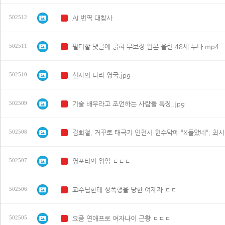
AI 번역 대참사
502512
N
필터빨 댓글에 긁혀 무보정 원본 올린 48세 누나.mp4
502511
N
신사의 나라 영국.jpg
502510
N
기술 배우라고 조언하는 사람들 특징..jpg
502509
N
502508
N
영포티의 위엄 ㄷㄷㄷ
502507
N
교수님한테 성폭행을 당한 여제자 ㄷㄷ
502506
N
요즘 연애프로 여자나이 근황 ㄷㄷㄷ
502505
N