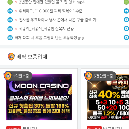
2년동안 집에만 있었던 꼴초 집 청소.mp4
N
워터파크, "16,000원 짜리 떡볶이" 수준
N
전사한 우크라이나 병사 폰에서 나온 구글 검색 기록.jpg
N
최종의_최종의_최종인 살목지 근황.......
N
화재 대피 시 호흡 그립톡 만든 초등학생.jpg
베픽 보증업체
1억원보증
5천만원보증