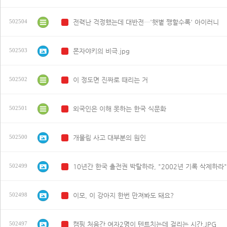
전력난 걱정했는데 대반전…'햇볕 쨍할수록' 아이러니
502504
N
몬자야키의 비극.jpg
502503
N
이 정도면 진짜로 때리는 거
502502
N
외국인은 이해 못하는 한국 식문화
502501
N
개물림 사고 대부분의 원인
502500
N
502499
N
이모, 이 강아지 한번 만져봐도 돼요?
502498
N
캠핑 처음간 여자2명이 텐트치는데 걸리는 시간.JPG
502497
N