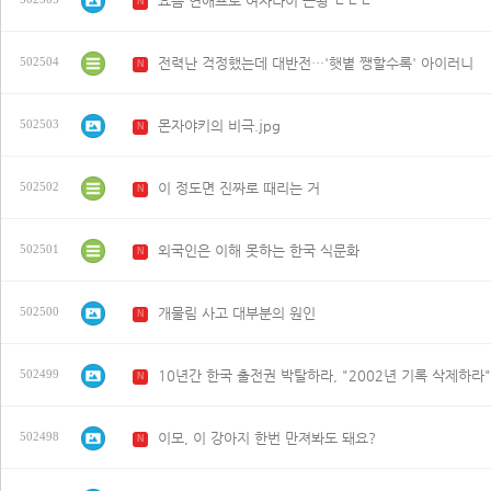
요즘 연애프로 여자나이 근황 ㄷㄷㄷ
N
전력난 걱정했는데 대반전…'햇볕 쨍할수록' 아이러니
502504
N
몬자야키의 비극.jpg
502503
N
이 정도면 진짜로 때리는 거
502502
N
외국인은 이해 못하는 한국 식문화
502501
N
개물림 사고 대부분의 원인
502500
N
502499
N
이모, 이 강아지 한번 만져봐도 돼요?
502498
N