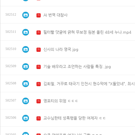
AI 번역 대참사
502512
N
필터빨 댓글에 긁혀 무보정 원본 올린 48세 누나.mp4
502511
N
신사의 나라 영국.jpg
502510
N
기술 배우라고 조언하는 사람들 특징..jpg
502509
N
502508
N
영포티의 위엄 ㄷㄷㄷ
502507
N
교수님한테 성폭행을 당한 여제자 ㄷㄷ
502506
N
502505