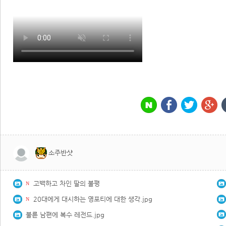
소주반샷
고백하고 차인 딸의 불평
N
20대에게 대시하는 영포티에 대한 생각.jpg
N
불륜 남편에 복수 레전드.jpg