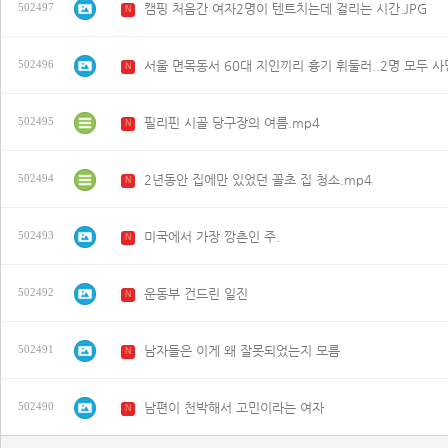
캠핑 처음간 여자2명이 텐트치는데 걸리는 시간.JPG
502497
N
서울 면목동서 60대 지인끼리 흉기 휘둘러..2명 모두 사
502496
N
필리핀 시골 당구장의 여름.mp4
502495
N
2년동안 집에만 있었던 꼴초 집 청소.mp4
502494
N
미국에서 가장 깡촌인 주.
502493
N
운동부 건드린 일진
502492
N
남자들은 이게 왜 잘못되었는지 모름
502491
N
남편이 천박해서 고민이라는 여자
502490
N