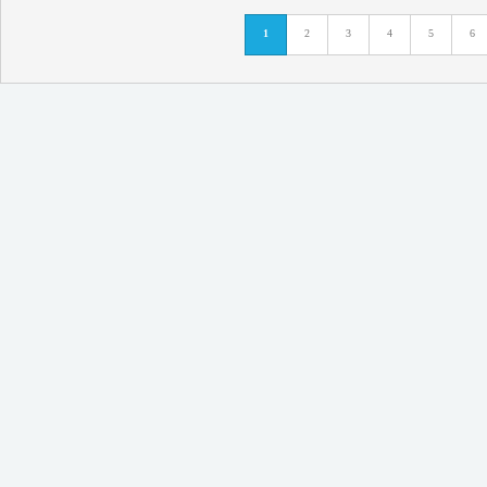
1
2
3
4
5
6