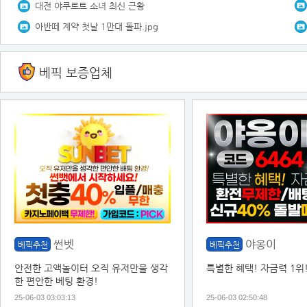
대전 야쿠르트 소녀 최신 근황
아반떼 계약 첫날 1만대 돌파.jpg
베픽 보증업체
썬벳
야옹이
베픽추천
베픽추천
안전한 고액놀이터 오직 유저만을 생각
특별한 혜택! 자금력 1위
한 편안한 베팅 환경!
25-06-03 03:03:13
25-06-03 02:50:48