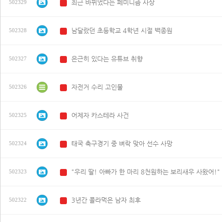
최근 바뀌었다는 페미니즘 사상
502329
N
남달랐던 초등학교 4학년 시절 백종원
502328
N
은근히 있다는 유튜브 취향
502327
N
자전거 수리 고인물
502326
N
어제자 카스테라 사건
502325
N
태국 축구경기 중 벼락 맞아 선수 사망
502324
N
"우리 딸! 아빠가 한 마리 8천원하는 보리새우 사왔어!"
502323
N
3년간 콜라먹은 남자 최후
502322
N