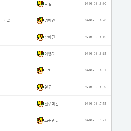
극혐
26-08-06 18:30
정해인
"한국 물, 화장실 물 같아…안 줘도 됨"/日 지진 피해 한국 기업 지원
26-08-06 18:20
손예진
26-08-06 18:16
이영자
26-08-06 18:15
극혐
26-08-06 18:01
철구
26-08-06 18:00
질주머신
26-08-06 17:55
소주반샷
"
26-08-06 17:21