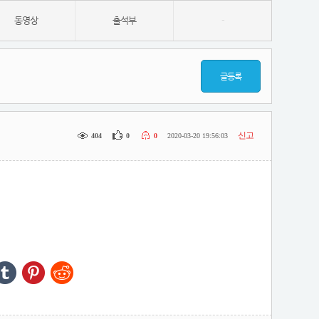
동영상
출석부
-
글등록
신고
404
0
0
2020-03-20 19:56:03