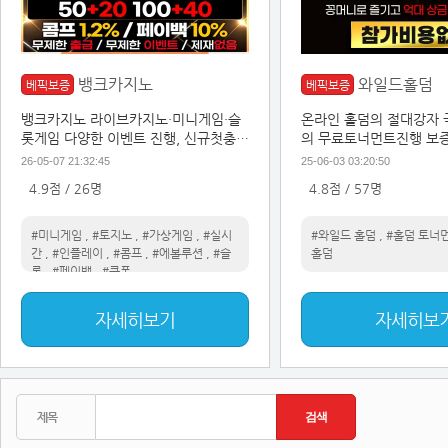
뱅크카지노
와일드홀덤
베픽보증
베픽보증
뱅크카지노 라이브카지노·미니게임·슬
온라인 홀덤의 절대강자 
롯게임 다양한 이벤트 진행, 신규첫충·
의 무료토너먼트진행 보증
재충·페이백·콤프 지급 혜택과 빠른충전
이트
26-05-07 21:32:45
25-06-03 03:20:50
무제한환전 지원
4.9점 / 26명
4.8점 / 57명
#미니게임
,
#토지노
,
#가상게임
,
#실시
#와일드 홀덤
,
#홀덤 토너
간
,
#인플레이
,
#콤프
,
#에볼루션
,
#슬
홀덤
롯
,
#페이백
,
#쿠폰
자세히보기
자세히보