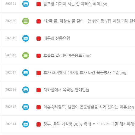
골프장 가까이 사는 집 아빠의 취미.jpg
502321
N
502320
N
대륙의 신종유행
502319
N
호불호 갈리는 여름음료.mp4
502318
N
휴가 조작해서 138일 휴가 나간 육군병사 수준.jpg
502317
N
지하철에서 목격된 연예인들
502316
N
이혼숙려캠프] 남편이 은둔생활을 하게 됐다는 이유.jpg
502315
N
정부, 올해 가석방 30% 확대 ㄷ "교도소 과밀 해소위해
502314
N