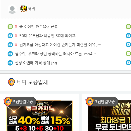
해적
중국 심천 해수욕장 근황
N
50대 유부남과 바람핀 30대 와이프
N
전기요금 아깝다고 에어컨 안키는게 미련한 이유.jpg
N
혐주의] 우크라 상인 공격하는 러시아 드론. mp4 & news
신형 아반떼 가격 공개.jpg
베픽 보증업체
5천만원보증
3천만원보증