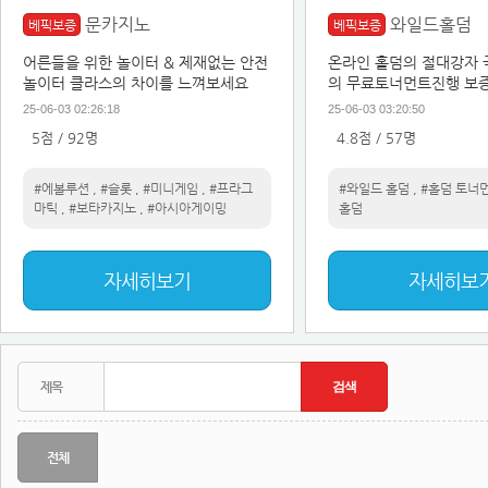
문카지노
와일드홀덤
베픽보증
베픽보증
어른들을 위한 놀이터 & 제재없는 안전
온라인 홀덤의 절대강자 
놀이터 클라스의 차이를 느껴보세요
의 무료토너먼트진행 보증
이트
25-06-03 02:26:18
25-06-03 03:20:50
5점 / 92명
4.8점 / 57명
#에볼루션
,
#슬롯
,
#미니게임
,
#프라그
#와일드 홀덤
,
#홀덤 토너
마틱
,
#보타카지노
,
#아시아게이밍
홀덤
자세히보기
자세히보
전체