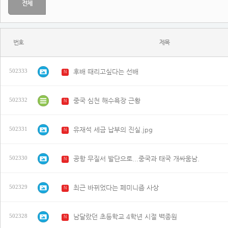
전체
번호
제목
후배 때리고싶다는 선배
502333
N
중국 심천 해수욕장 근황
502332
N
유재석 세금 납부의 진실.jpg
502331
N
공항 무질서 발단으로...중국과 태국 개싸움남.
502330
N
최근 바뀌었다는 페미니즘 사상
502329
N
남달랐던 초등학교 4학년 시절 백종원
502328
N