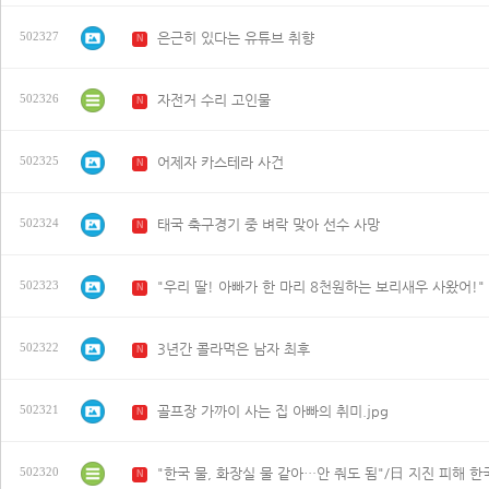
은근히 있다는 유튜브 취향
502327
N
자전거 수리 고인물
502326
N
어제자 카스테라 사건
502325
N
태국 축구경기 중 벼락 맞아 선수 사망
502324
N
"우리 딸! 아빠가 한 마리 8천원하는 보리새우 사왔어!"
502323
N
3년간 콜라먹은 남자 최후
502322
N
골프장 가까이 사는 집 아빠의 취미.jpg
502321
N
502320
N