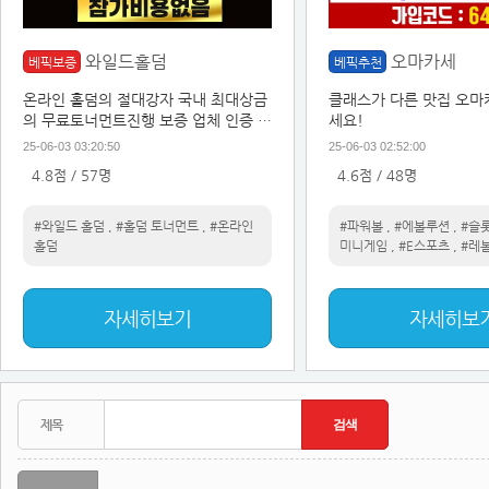
와일드홀덤
오마카세
베픽보증
베픽추천
온라인 홀덤의 절대강자 국내 최대상금
클래스가 다른 맛집 오마
의 무료토너먼트진행 보증 업체 인증 사
세요!
이트
25-06-03 03:20:50
25-06-03 02:52:00
4.8점 / 57명
4.6점 / 48명
#와일드 홀덤
,
#홀덤 토너먼트
,
#온라인
#파워볼
,
#에볼루션
,
#슬
홀덤
미니게임
,
#E스포츠
,
#레
자세히보기
자세히보