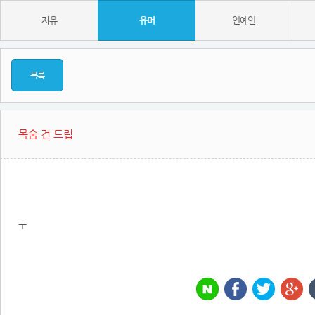
자유
유머
연예인
목록
목숨 건 드립
ㅜ