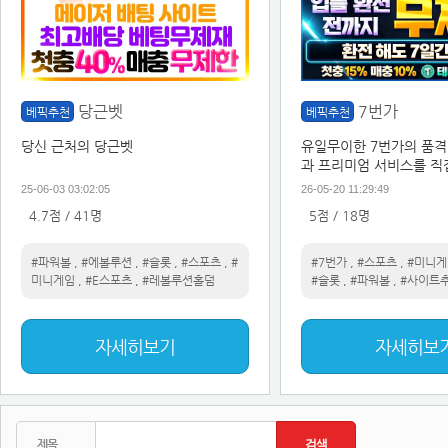
당근벳
7번가
베픽추천
베픽추천
당신 근처의 당근벳
유일무이한 7번가의 품격
과 프리미엄 서비스를 직
25-06-03 03:02:05
26-05-20 11:29:49
4.7점 / 41명
5점 / 18명
#파워볼
,
#에볼루션
,
#슬롯
,
#스포츠
,
#
#7번가
,
#스포츠
,
#미니게
미니게임
,
#E스포츠
,
#레볼루션홀덤
#슬롯
,
#파워볼
,
#사이트
자세히보기
자세히보