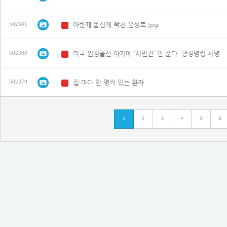
아반떼 옵션에 빡친 윤성로.jpg
502381
N
미국 원정출산 아기에 `시민권` 안 준다. 행정명령 서명
502380
N
집 마다 한 명씩 있는 환자
502379
N
1
2
3
4
5
6