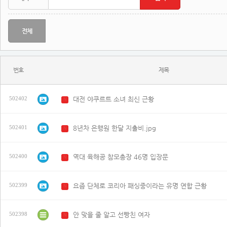
전체
번호
제목
대전 야쿠르트 소녀 최신 근황
502402
N
8년차 은행원 한달 지출비.jpg
502401
N
역대 육해공 참모총장 46명 입장문
502400
N
요즘 단체로 코리아 패싱중이라는 유명 연합 근황
502399
N
안 맞을 줄 알고 선빵친 여자
502398
N