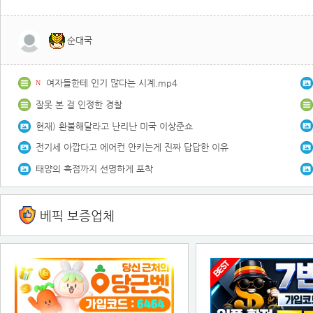
순대국
여자들한테 인기 많다는 시계.mp4
N
잘못 본 걸 인정한 경찰
현재) 환불해달라고 난리난 미국 이상준쇼
전기세 아깝다고 에어컨 안키는게 진짜 답답한 이유
태양의 흑점까지 선명하게 포착
베픽 보증업체