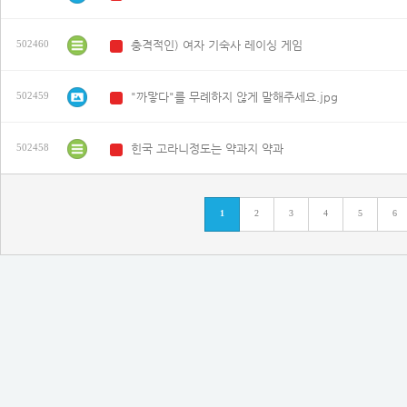
충격적인) 여자 기숙사 레이싱 게임
502460
N
"까맣다"를 무례하지 않게 말해주세요.jpg
502459
N
힌국 고라니정도는 약과지 약과
502458
N
1
2
3
4
5
6