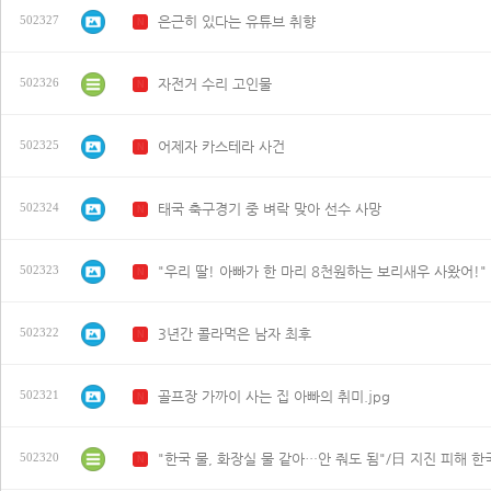
은근히 있다는 유튜브 취향
502327
N
i
t
자전거 수리 고인물
502326
y
N
r
어제자 카스테라 사건
502325
e
N
c
태국 축구경기 중 벼락 맞아 선수 사망
502324
e
N
i
v
"우리 딸! 아빠가 한 마리 8천원하는 보리새우 사왔어!"
502323
N
e
c
3년간 콜라먹은 남자 최후
502322
N
r
i
골프장 가까이 사는 집 아빠의 취미.jpg
502321
N
m
e
502320
N
k