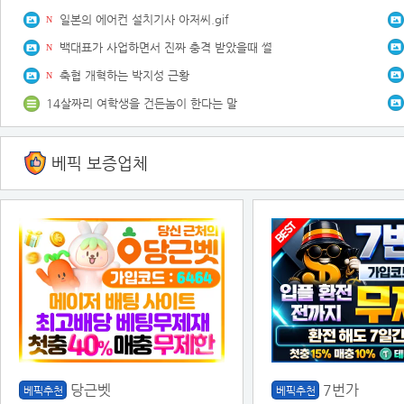
일본의 에어컨 설치기사 아저씨.gif
r
N
e
백대표가 사업하면서 진짜 충격 받았을때 썰
N
p
축협 개혁하는 박지성 근황
N
o
14살짜리 여학생을 건든놈이 한다는 말
r
t
베픽 보증업체
v
a
l
u
e
t
h
i
s
당근벳
7번가
베픽추천
베픽추천
e