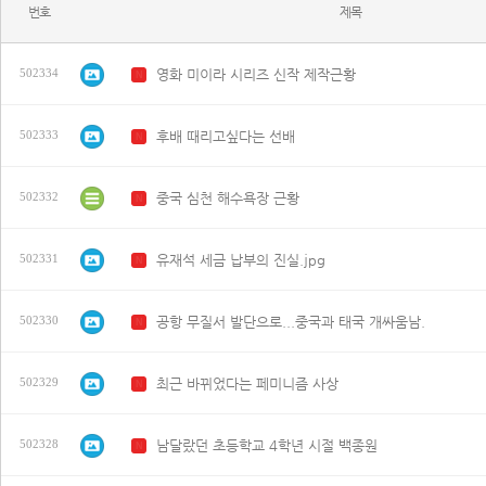
번호
제목
g
h
영화 미이라 시리즈 신작 제작근황
502334
N
t
e
후배 때리고싶다는 선배
502333
N
m
p
중국 심천 해수욕장 근황
502332
N
l
o
유재석 세금 납부의 진실.jpg
502331
N
y
e
공항 무질서 발단으로...중국과 태국 개싸움남.
502330
N
e
a
최근 바뀌었다는 페미니즘 사상
502329
N
c
t
남달랐던 초등학교 4학년 시절 백종원
502328
N
i
v