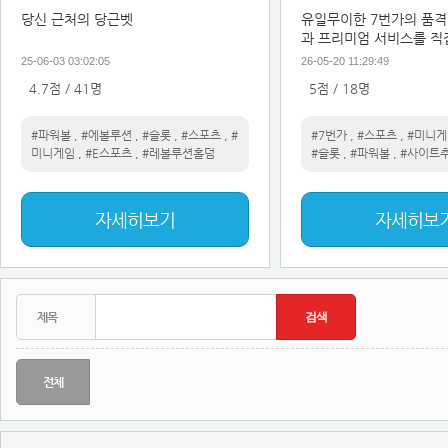
당신 근처의 당근벳
유일무이한 7번가의 품격
v
과 프리미엄 서비스를 직
e
25-06-03 03:02:05
26-05-20 11:29:49
r
4.7점 / 41명
5점 / 18명
y
c
#파워볼
,
#에볼루션
,
#슬롯
,
#스포츠
,
#
#7번가
,
#스포츠
,
#미니게
미니게임
,
#E스포츠
,
#레볼루션홀덤
#슬롯
,
#파워볼
,
#사이트
o
m
자세히보기
자세히보
e
c
a
l
l
t
전체
h
o
u