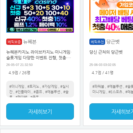
뉴헤븐
당근벳
베픽보증
베픽추천
뉴헤븐카지노 라이브카지노·미니게임·
당신 근처의 당근벳
슬롯게임 다양한 이벤트 진행, 첫충·재
충·페이백 혜택과 빠른충전 무제한환전
26-05-07 21:32:50
25-06-03 03:02:05
지원
4.9점 / 26명
4.7점 / 41명
#미니게임
,
#토지노
,
#가상게임
,
#실시
#파워볼
,
#에볼루션
,
#슬
간
,
#인플레이
,
#콤프
,
#에볼루션
,
#슬
미니게임
,
#E스포츠
,
#레
롯
,
#페이백
,
#쿠폰
자세히보기
자세히보