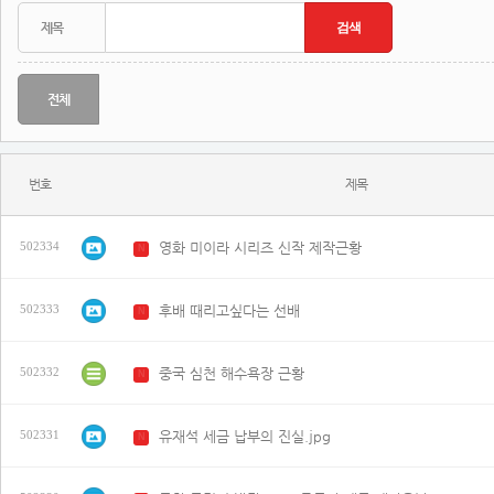
전체
번호
제목
영화 미이라 시리즈 신작 제작근황
502334
N
후배 때리고싶다는 선배
502333
N
중국 심천 해수욕장 근황
502332
N
유재석 세금 납부의 진실.jpg
502331
N