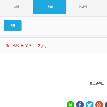
자유
유머
연예인
목록
딸 바보여도 못 먹는 것.jpg
초코송이...