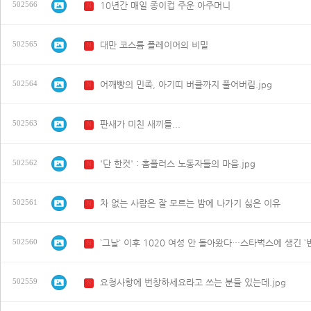
10년간 매일 종이컵 주운 아주머니
502566
N
대만 코스튬 플레이어의 비밀
502565
N
어깨빵의 민족, 아기띠 버클까지 풀어버림.jpg
502564
N
판새가 미친 새끼들...
502563
N
'단 한컷' : 홈플러스 노동자들의 마음.jpg
502562
N
차 없는 사람은 잘 모르는 밤에 나가기 싫은 이유
502561
N
`그날` 이후 1020 여성 안 돌아왔다…스타벅스에 생긴 `
502560
N
요청사항에 번창하세요라고 쓰는 분들 있는데.jpg
502559
N