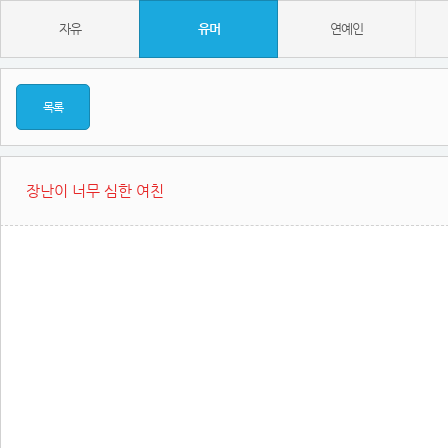
자유
유머
연예인
목록
장난이 너무 심한 여친