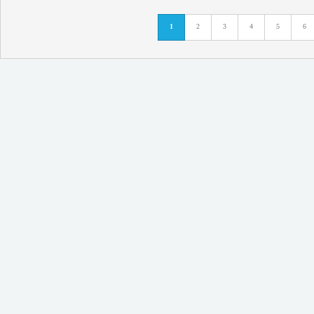
1
2
3
4
5
6