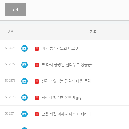
전체
번호
제목
미국 범죄자들의 머그샷
502578
N
또 다시 증명된 할리우드 성공공식
502577
N
변하고 있다는 간호사 태움 문화
502576
N
뇌까지 청순한 온팬녀.jpg
502575
N
반응 터진 어제자 에스파 카리나....
502574
N