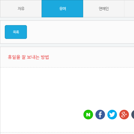
자유
유머
연예인
목록
휴일을 잘 보내는 방법