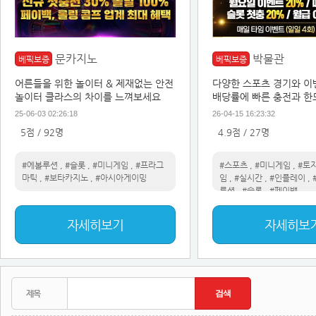
문카지노
박물관
베픽보증
베픽보증
어른들을 위한 놀이터 & 제재없는 안전
다양한 스포츠 경기와 이
놀이터 클라스의 차이를 느껴보세요
배당률에 빠른 충전과 한
25-06-03 02:26:18
26-04-15 16:23:32
5점 / 92명
4.9점 / 27명
#에볼루션
,
#슬롯
,
#미니게임
,
#프라그
#스포츠
,
#미니게임
,
#토
마틱
,
#보타카지노
,
#아시아게이밍
임
,
#실시간
,
#인플레이
,
루션
,
#슬롯
,
#페이백
자세히보기
자세히보