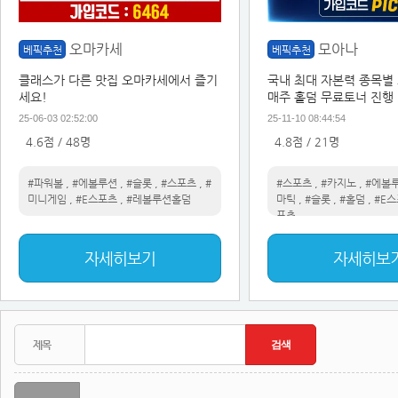
오마카세
모아나
베픽추천
베픽추천
클래스가 다른 맛집 오마카세에서 즐기
국내 최대 자본력 종목별
세요!
매주 홀덤 무료토너 진행 
25-06-03 02:52:00
25-11-10 08:44:54
4.6점 / 48명
4.8점 / 21명
#파워볼
,
#에볼루션
,
#슬롯
,
#스포츠
,
#
#스포츠
,
#카지노
,
#에볼
미니게임
,
#E스포츠
,
#레볼루션홀덤
마틱
,
#슬롯
,
#홀덤
,
#E
포츠
자세히보기
자세히보