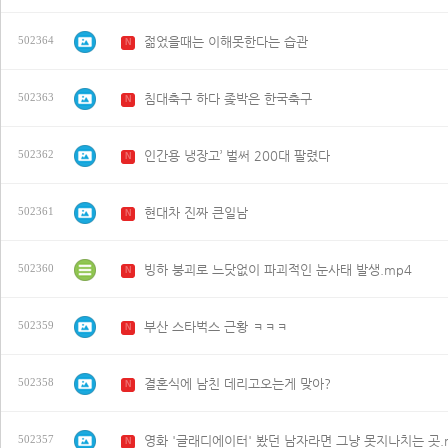
젊었을때는 이해못한다는 습관
502364
N
침대축구 하다 좆박은 한국축구
502363
N
인간용 냉장고’ 벌써 200대 팔렸다
502362
N
현대차 진짜 큰일남
502361
N
빙하 붕괴로 느닷없이 파괴적인 눈사태 발생.mp4
502360
N
부산 스타벅스 근황 ㅋㅋㅋ
502359
N
결혼식에 남친 데리고오는게 맞아?
502358
N
영화 '글래디에이터' 봤던 남자라면 그냥 못지나치는 곳.
502357
N