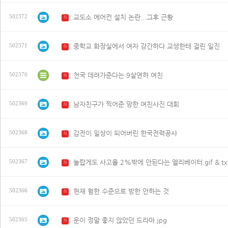
교도소 에어컨 설치 논란...그후 근황
502372
N
중학교 화장실에서 여자 강간하다 교생한테 걸린 일진
502371
N
천국 데려가준다는 9살연하 여친
502370
N
남자친구가 찍어준 망한 여친사진 대회
502369
N
감전이 일상이 되어버린 한국전력공사
502368
N
놀랍게도 사고율 2%밖에 안된다는 엘리베이터.gif & tx
502367
N
현재 혐한 수준으로 방한 안하는 것
502366
N
운이 정말 좋지 않았던 드라마.jpg
502365
N