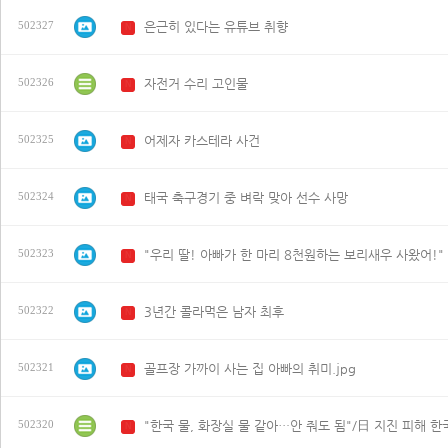
o
은근히 있다는 유튜브 취향
502327
N
u
n
자전거 수리 고인물
502326
N
t
s
어제자 카스테라 사건
502325
t
N
a
태국 축구경기 중 벼락 맞아 선수 사망
502324
g
N
e
"우리 딸! 아빠가 한 마리 8천원하는 보리새우 사왔어!"
502323
p
N
l
3년간 콜라먹은 남자 최후
a
502322
N
y
e
골프장 가까이 사는 집 아빠의 취미.jpg
502321
N
r
m
502320
N