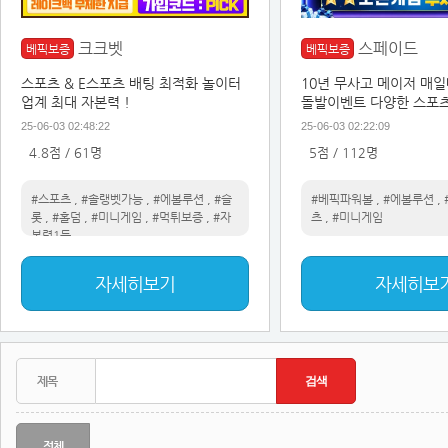
t
o
크크벳
스페이드
베픽보증
베픽보증
g
스포츠 & E스포츠 배팅 최적화 놀이터
10년 무사고 메이저 매
e
업계 최대 자본력 !
돌발이벤트 다양한 스포
t
25-06-03 02:48:22
25-06-03 02:22:09
h
4.8점 / 61명
5점 / 112명
e
r
#스포츠
,
#솔랭벳가능
,
#에볼루션
,
#슬
#베픽파워볼
,
#에볼루션
,
롯
,
#홀덤
,
#미니게임
,
#먹튀보증
,
#자
츠
,
#미니게임
d
본력1등
i
자세히보기
자세히보
s
e
a
s
e
p
전체