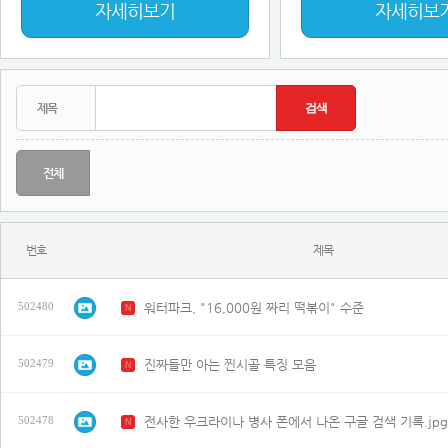
자세히보기
자세히보
전체
번호
제목
워터파크, "16,000원 짜리 떡볶이" 수준
502480
N
진짜들만 아는 찐시골 특징 모음
502479
N
전사한 우크라이나 병사 폰에서 나온 구글 검색 기록.jpg
502478
N