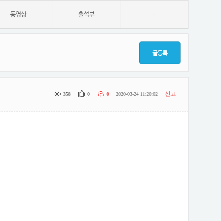
동영상
출석부
-
글등록
신고
358
0
0
2020-03-24 11:20:02