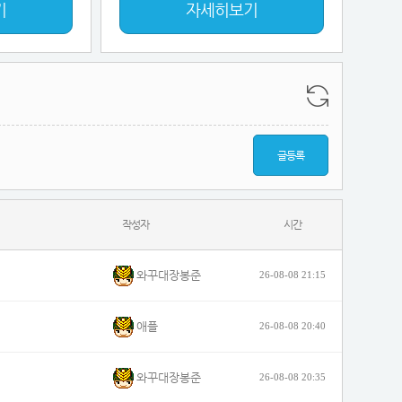
기
자세히보기
글등록
작성자
시간
와꾸대장봉준
26-08-08 21:15
애플
26-08-08 20:40
와꾸대장봉준
26-08-08 20:35