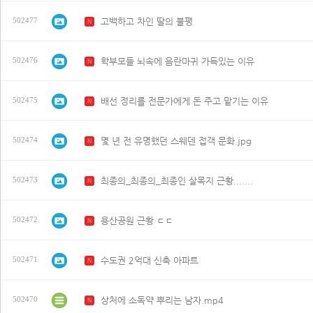
고백하고 차인 딸의 불평
502477
N
학부모들 뇌속에 음란마귀 가득있는 이유
502476
N
배선 정리를 전문가에게 돈 주고 맡기는 이유
502475
N
몇 년 전 유명했던 스웨덴 접객 문화.jpg
502474
N
최종의_최종의_최종인 살목지 근황.......
502473
N
용산공원 근황 ㄷㄷ
502472
N
수도권 2억대 신축 아파트
502471
N
상처에 소독약 뿌리는 남자.mp4
502470
N