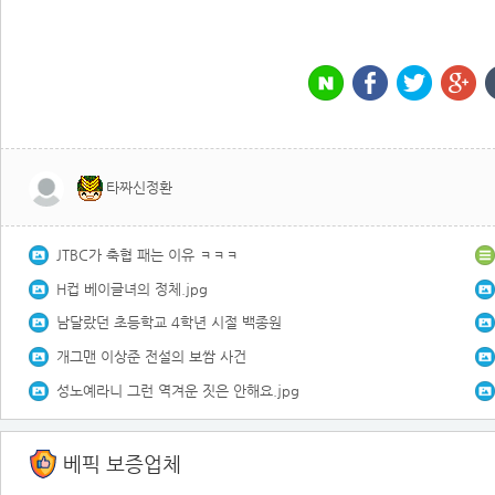
타짜신정환
JTBC가 축협 패는 이유 ㅋㅋㅋ
H컵 베이글녀의 정체.jpg
남달랐던 초등학교 4학년 시절 백종원
개그맨 이상준 전설의 보쌈 사건
성노예라니 그런 역겨운 짓은 안해요.jpg
베픽 보증업체