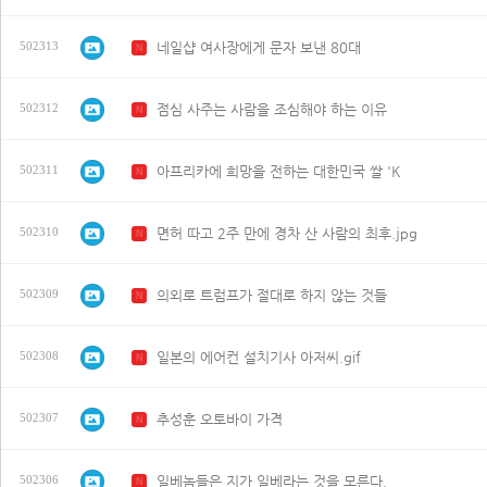
네일샵 여사장에게 문자 보낸 80대
502313
N
점심 사주는 사람을 조심해야 하는 이유
502312
N
아프리카에 희망을 전하는 대한민국 쌀 'K
502311
N
면허 따고 2주 만에 경차 산 사람의 최후.jpg
502310
N
의외로 트럼프가 절대로 하지 않는 것들
502309
N
일본의 에어컨 설치기사 아저씨.gif
502308
N
추성훈 오토바이 가격
502307
N
일베놈들은 지가 일베라는 것을 모른다.
502306
N