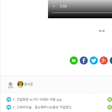
ㄷㄷ
장사꾼
건설현장 노가다 아재의 자랑.jpg
N
고속터미널.. 청소해주시는분의 직업정신..
N