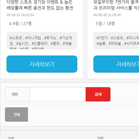
다양한 스포츠 경기와 이벤트 & 높은
유일무이한 7번가의 품격
배당률에 빠른 충전과 한도 없는 환전
과 프리미엄 서비스를 직
26-04-15 16:23:32
26-05-20 11:29:49
4.9점 / 27명
5점 / 18명
#스포츠
,
#미니게임
,
#토지노
,
#가상게
#7번가
,
#스포츠
,
#미니게
임
,
#실시간
,
#인플레이
,
#콤프
,
#에볼
#슬롯
,
#파워볼
,
#사이트
루션
,
#슬롯
,
#페이백
자세히보기
자세히보
전체
번호
제목