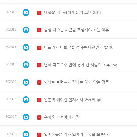
네일샵 여사장에게 문자 보낸 80대
502313
N
점심 사주는 사람을 조심해야 하는 이유
502312
N
아프리카에 희망을 전하는 대한민국 쌀 'K
502311
N
면허 따고 2주 만에 경차 산 사람의 최후.jpg
502310
N
의외로 트럼프가 절대로 하지 않는 것들
502309
N
일본의 에어컨 설치기사 아저씨.gif
502308
N
추성훈 오토바이 가격
502307
N
일베놈들은 지가 일베라는 것을 모른다.
502306
N