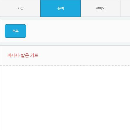
자유
유머
연예인
목록
바나나 밟은 카트