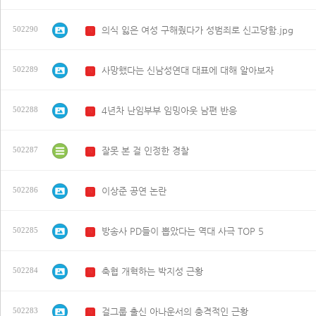
의식 잃은 여성 구해줬다가 성범죄로 신고당함.jpg
502290
N
사망했다는 신남성연대 대표에 대해 알아보자
502289
N
4년차 난임부부 임밍아웃 남편 반응
502288
N
잘못 본 걸 인정한 경찰
502287
N
이상준 공연 논란
502286
N
방송사 PD들이 뽑았다는 역대 사극 TOP 5
502285
N
축협 개혁하는 박지성 근황
502284
N
걸그룹 출신 아나운서의 충격적인 근황
502283
N