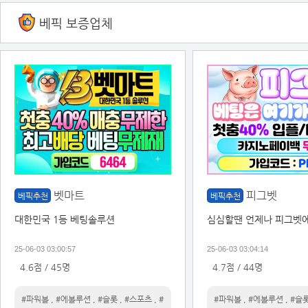
베픽 보증업체
벳마트
피그벳
베픽추천
베픽추천
대한민국 1등 베팅솔루션
심심할땐 언제나 피그벳에
25-06-03 03:00:57
25-06-03 03:04:14
4.6점 / 45명
4.7점 / 44명
#파워볼
,
#에볼루션
,
#슬롯
,
#스포츠
,
#
#파워볼
,
#에볼루션
,
#슬