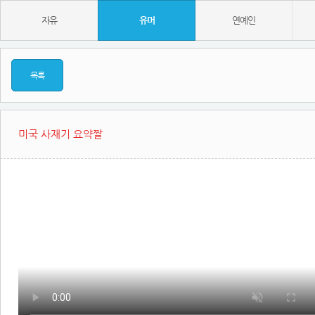
자유
유머
연예인
목록
미국 사재기 요약짤