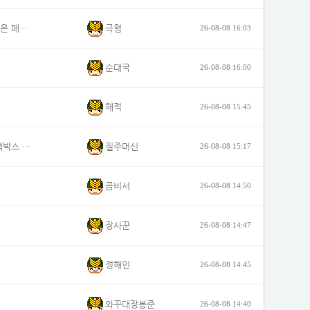
극혐
“차 진입 불편해서”…인천 부평감리교회, 도로 중앙선 ‘검은 페인트’로
26-08-08 16:03
순대국
26-08-08 16:00
해적
26-08-08 15:45
질주머신
4살·6살 딸 태우고 음주운전하다 사망사고 낸 엄마…블랙박스 공개.new
26-08-08 15:17
곰비서
26-08-08 14:50
장사꾼
26-08-08 14:47
정해인
26-08-08 14:45
와꾸대장봉준
26-08-08 14:40