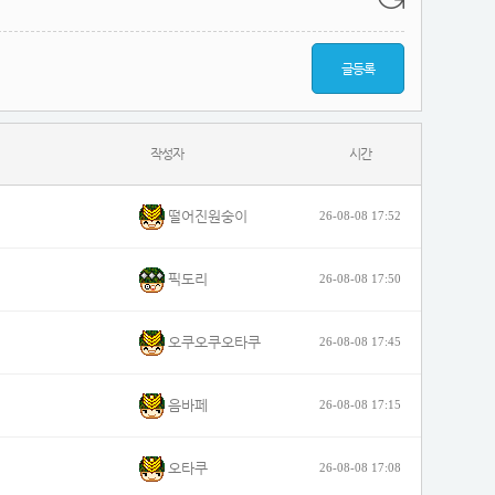
글등록
작성자
시간
떨어진원숭이
26-08-08 17:52
픽도리
26-08-08 17:50
오쿠오쿠오타쿠
26-08-08 17:45
음바페
26-08-08 17:15
오타쿠
26-08-08 17:08