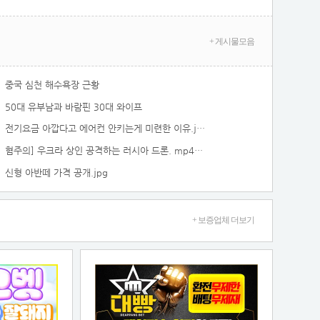
+ 게시물모음
중국 심천 해수욕장 근황
50대 유부남과 바람핀 30대 와이프
전기요금 아깝다고 에어컨 안키는게 미련한 이유.jpg
혐주의] 우크라 상인 공격하는 러시아 드론. mp4 & news
신형 아반떼 가격 공개.jpg
+ 보증업체 더보기