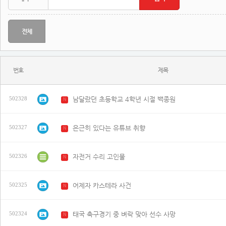
전체
번호
제목
남달랐던 초등학교 4학년 시절 백종원
502328
N
은근히 있다는 유튜브 취향
502327
N
자전거 수리 고인물
502326
N
어제자 카스테라 사건
502325
N
태국 축구경기 중 벼락 맞아 선수 사망
502324
N