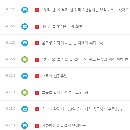
"우리 딸! 아빠가 한 마리 8천원하는 보리새우 사왔어!"
502323
N
3년간 콜라먹은 남자 최후
502322
N
골프장 가까이 사는 집 아빠의 취미.jpg
502321
N
502320
N
대륙의 신종유행
502319
N
호불호 갈리는 여름음료.mp4
502318
N
휴가 조작해서 138일 휴가 나간 육군병사 수준.jpg
502317
N
지하철에서 목격된 연예인들
502316
N