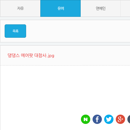
자유
유머
연예인
목록
댕댕스 에어팟 대참사.jpg