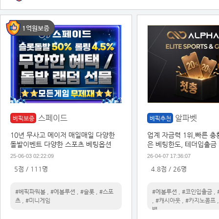
1억원보증
스페이드
알파벳
베픽보증
베픽추천
10년 무사고 메이저 매일매일 다양한
업계 자금력 1위,빠른 충
돌발이벤트 다양한 스포츠 베팅옵션
은 베팅한도, 테더입출금
실시간 베팅 캐시아웃가
25-06-03 02:22:09
26-04-07 17:36:07
5점 / 111명
4.8점 / 26명
#베픽파워볼
,
#에볼루션
,
#슬롯
,
#스포
#에볼루션
,
#코인입출금
,
츠
,
#미니게임
,
#캐시아웃
,
#카지노콤프
백