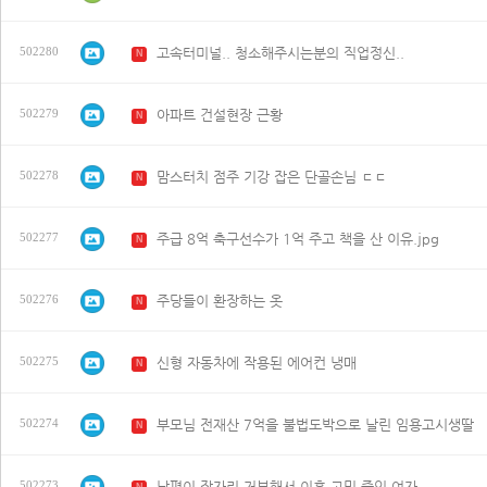
고속터미널.. 청소해주시는분의 직업정신..
502280
N
아파트 건설현장 근황
502279
N
맘스터치 점주 기강 잡은 단골손님 ㄷㄷ
502278
N
주급 8억 축구선수가 1억 주고 책을 산 이유.jpg
502277
N
주당들이 환장하는 옷
502276
N
신형 자동차에 작용된 에어컨 냉매
502275
N
부모님 전재산 7억을 불법도박으로 날린 임용고시생딸
502274
N
남편이 잠자리 거부해서 이혼 고민 중인 여자
502273