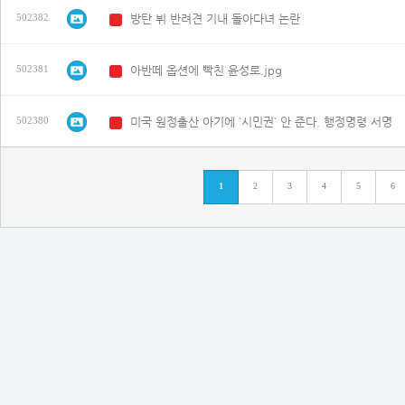
방탄 뷔 반려견 기내 돌아다녀 논란
502382
N
아반떼 옵션에 빡친 윤성로.jpg
502381
N
미국 원정출산 아기에 `시민권` 안 준다. 행정명령 서명
502380
N
1
2
3
4
5
6