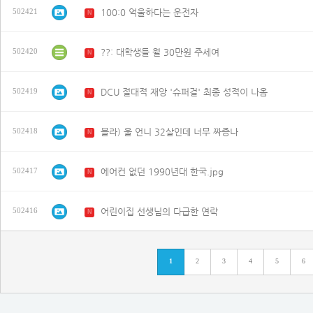
100:0 억울하다는 운전자
502421
N
??: 대학생들 월 30만원 주세여
502420
N
DCU 절대적 재앙 '슈퍼걸' 최종 성적이 나옴
502419
N
블라) 울 언니 32살인데 너무 짜증나
502418
N
에어컨 없던 1990년대 한국.jpg
502417
N
어린이집 선생님의 다급한 연락
502416
N
1
2
3
4
5
6