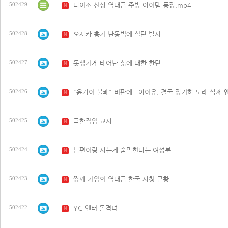
다이소 신상 역대급 주방 아이템 등장.mp4
502429
N
오사카 흉기 난동범에 실탄 발사
502428
N
못생기게 태어난 삶에 대한 한탄
502427
N
"윤가이 불쾌" 비판에…아이유, 결국 장기하 노래 삭제 
502426
N
극한직업 교사
502425
N
남편이랑 사는게 숨막힌다는 여성분
502424
N
짱깨 기업의 역대급 한국 사칭 근황
502423
N
YG 엔터 돌격녀
502422
N