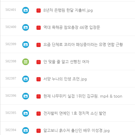
8년차 은행원 한달 지출비.jpg
502401
N
역대 육해공 참모총장 46명 입장문
502400
N
요즘 단체로 코리아 패싱중이라는 유명 연합 근황
502399
N
안 맞을 줄 알고 선빵친 여자
502398
N
서양 누나의 인생 조언.jpg
502397
N
현재 나무위키 실검 1위인 김규원. mp4 & toon
502396
N
전자발찌 연예인 1호 정치적 소신 발언
502395
N
알고보니 흙수저 출신인 배우 이성경.jpg
502394
N