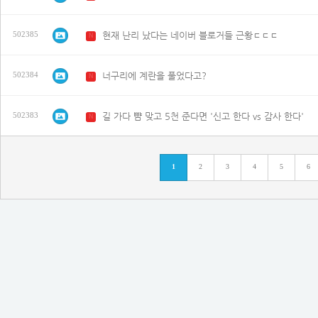
현재 난리 났다는 네이버 블로거들 근황ㄷㄷㄷ
502385
N
너구리에 계란을 풀었다고?
502384
N
길 가다 뺨 맞고 5천 준다면 '신고 한다 vs 감사 한다'
502383
N
1
2
3
4
5
6