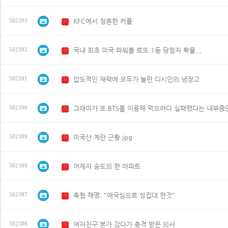
KFC에서 청혼한 커플
502393
N
국내 최초 미국 파워볼 로또 1등 당첨자 확율,,,
502392
N
압도적인 재력에 모두가 놀란 디시인의 냉장고
502391
N
그래미가 또 BTS를 이용해 먹으려다 실패했다는 내부증
502390
N
미국산 계란 근황.jpg
502389
N
어제자 송도의 한 아파트
502388
N
축협 해명: "애국심으로 성접대 한것"
502387
N
여자친구 본가 갔다가 충격 받은 의사
502386
N