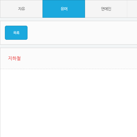
자유
유머
연예인
목록
지하철