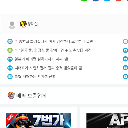
정해인
중학교 화장실에서 여자 강간하다 교생한테 걸린 일진
N
"한국 물, 화장실 물 같아…안 줘도 됨"/日 지진 피해 한국 기업 지원
s
N
o
일본의 에어컨 설치기사 아저씨.gif
u
백대표가 사업하면서 진짜 충격 받았을때 썰
t
축협 개혁하는 박지성 근황
h
a
베픽 보증업체
b
i
l
i