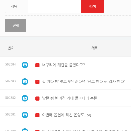
l
l
o
전체
w
l
i
번호
제목
n
e
너구리에 계란을 풀었다고?
502384
N
f
r
길 가다 뺨 맞고 5천 준다면 '신고 한다 vs 감사 한다'
502383
N
o
m
방탄 뷔 반려견 기내 돌아다녀 논란
502382
N
r
u
아반떼 옵션에 빡친 윤성로.jpg
502381
N
n
i