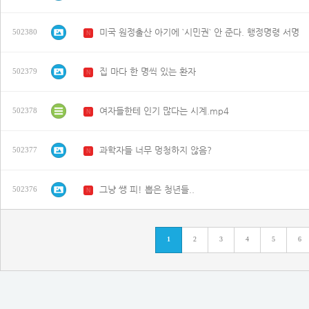
미국 원정출산 아기에 `시민권` 안 준다. 행정명령 서명
502380
N
집 마다 한 명씩 있는 환자
502379
N
여자들한테 인기 많다는 시계.mp4
502378
N
과학자들 너무 멍청하지 않음?
502377
N
그냥 쌩 피! 뽑은 청년들..
502376
N
1
2
3
4
5
6