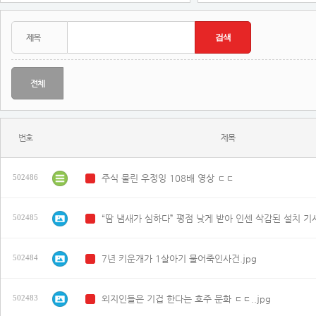
전체
번호
제목
주식 물린 우정잉 108배 영상 ㄷㄷ
502486
N
“땀 냄새가 심하다” 평점 낮게 받아 인센 삭감된 설치 기사
502485
N
7년 키운개가 1살아기 물어죽인사건.jpg
502484
N
외지인들은 기겁 한다는 호주 문화 ㄷㄷ..jpg
502483
N