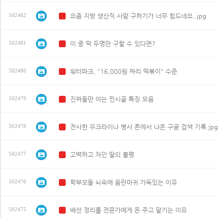
요즘 지방 생산직 사람 구하기가 너무 힘드네요..jpg
502482
N
이 중 딱 두명만 구할 수 있다면?
502481
N
워터파크, "16,000원 짜리 떡볶이" 수준
502480
N
진짜들만 아는 찐시골 특징 모음
502479
N
전사한 우크라이나 병사 폰에서 나온 구글 검색 기록.jpg
502478
N
고백하고 차인 딸의 불평
502477
N
학부모들 뇌속에 음란마귀 가득있는 이유
502476
N
배선 정리를 전문가에게 돈 주고 맡기는 이유
502475
N