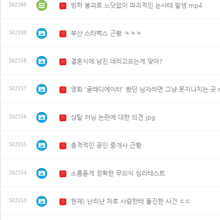
빙하 붕괴로 느닷없이 파괴적인 눈사태 발생.mp4
502360
N
부산 스타벅스 근황 ㅋㅋㅋ
502359
N
결혼식에 남친 데리고오는게 맞아?
502358
N
영화 '글래디에이터' 봤던 남자라면 그냥 못지나치는 곳.
502357
N
상탈 러닝 논란에 대한 의견.jpg
502356
N
충격적인 공인 중개사 근황
502355
N
소름돋게 정확한 무의식 심리테스트
502354
N
현재) 난리난 차로 사람한테 돌진한 사건 ㄷㄷ
502353
N