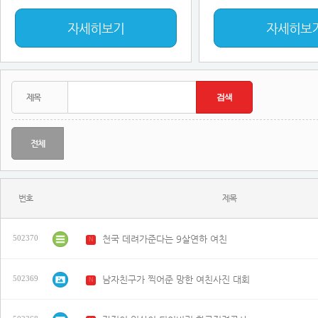
자세히보기
자세히보
전체
번호
제목
천국 데려가준다는 9살연하 여친
502370
N
남자친구가 찍어준 망한 여친사진 대회
502369
N